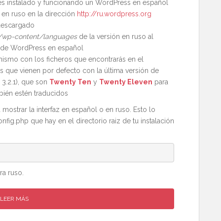
nes instalado y funcionando un WordPress en español
en ruso en la dirección
http://ru.wordpress.org
descargado
/wp-content/languages
de la versión en ruso al
n de WordPress en español
ismo con los ficheros que encontrarás en el
 que vienen por defecto con la última versión de
3.2.1), que son
Twenty Ten
y
Twenty Eleven
para
bién estén traducidos
 mostrar la interfaz en español o en ruso. Esto lo
fig.php que hay en el directorio raiz de tu instalación
a ruso.
LEER MÁS