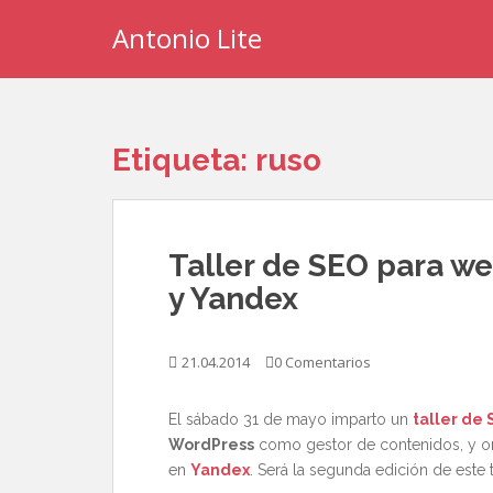
S
Antonio Lite
k
i
p
t
o
Etiqueta:
ruso
m
a
i
n
Taller de SEO para w
c
o
y Yandex
n
t
21.04.2014
0 Comentarios
e
n
t
El sábado 31 de mayo imparto un
taller de 
WordPress
como gestor de contenidos, y ori
en
Yandex
. Será la segunda edición de este t