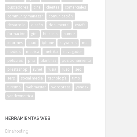
buscadores
cine
clientes
comerciales
community manager
comunicación
desarrollo
diseño
documental
estafa
formación
gtm
htaccess
humor
informes
ipad
iphone
keywords
mac
medios
metrica
metrika
navegador
películas
php
plantillas
posicionamiento
prestashop
runet
rusia
ruso
seo
serp
social media
tecnología
timo
turismo
webmaster
wordpress
yandex
yandexmetrica
HERRAMIENTAS WEB
Dinahosting