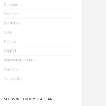
Dropbox
Evernote
Excalidraw
Gliffy
Nobuna
Popplet
Remember The Milk
Webflow
Yandex.Disk
SITIOS WEB QUE ME GUSTAN