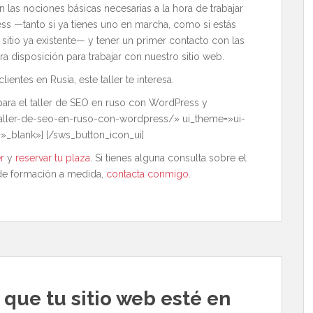
n las nociones básicas necesarias a la hora de trabajar
ss —tanto si ya tienes uno en marcha, como si estás
sitio ya existente— y tener un primer contacto con las
 disposición para trabajar con nuestro sitio web.
lientes en Rusia, este taller te interesa.
para el taller de SEO en ruso con WordPress y
taller-de-seo-en-ruso-con-wordpress/» ui_theme=»ui-
»_blank»] [/sws_button_icon_ui]
r
y
reservar tu plaza
. Si tienes alguna consulta sobre el
n de formación a medida,
contacta conmigo
.
que tu sitio web esté en