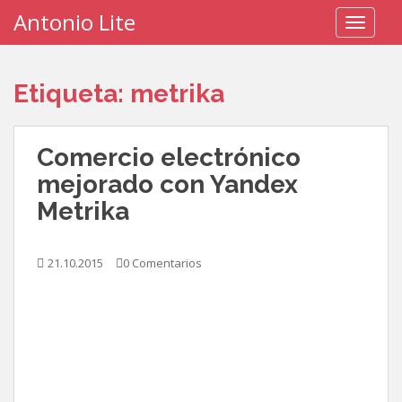
S
Antonio Lite
TOGGLE
k
i
p
Etiqueta:
metrika
t
o
m
Comercio electrónico
a
i
mejorado con Yandex
n
Metrika
c
o
n
21.10.2015
0 Comentarios
t
e
n
t