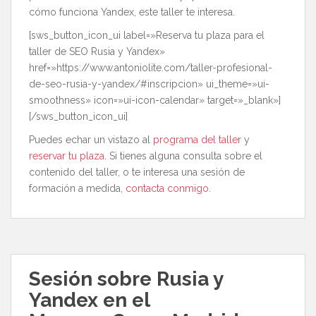
cómo funciona Yandex, este taller te interesa.
[sws_button_icon_ui label=»Reserva tu plaza para el
taller de SEO Rusia y Yandex»
href=»https://www.antoniolite.com/taller-profesional-
de-seo-rusia-y-yandex/#inscripcion» ui_theme=»ui-
smoothness» icon=»ui-icon-calendar» target=»_blank»]
[/sws_button_icon_ui]
Puedes echar un vistazo al
programa del taller
y
reservar tu plaza
. Si tienes alguna consulta sobre el
contenido del taller, o te interesa una sesión de
formación a medida,
contacta conmigo
.
Sesión sobre Rusia y
Yandex en el