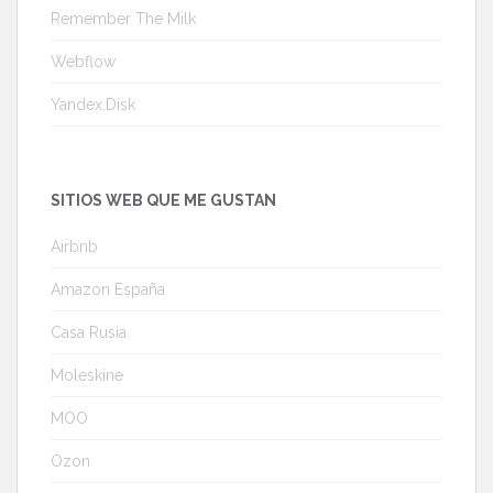
Remember The Milk
Webflow
Yandex.Disk
SITIOS WEB QUE ME GUSTAN
Airbnb
Amazon España
Casa Rusia
Moleskine
MOO
Ozon