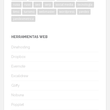
rusia
ruso
seo
serp
social media
tecnología
timo
turismo
webmaster
wordpress
yandex
yandexmetrica
HERRAMIENTAS WEB
Dinahosting
Dropbox
Evernote
Excalidraw
Gliffy
Nobuna
Popplet