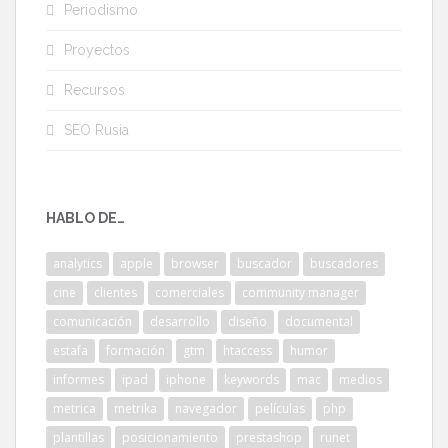
Periodismo
Proyectos
Recursos
SEO Rusia
HABLO DE…
analytics
apple
browser
buscador
buscadores
cine
clientes
comerciales
community manager
comunicación
desarrollo
diseño
documental
estafa
formación
gtm
htaccess
humor
informes
ipad
iphone
keywords
mac
medios
metrica
metrika
navegador
películas
php
plantillas
posicionamiento
prestashop
runet