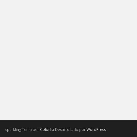
sparkling Tema por
Colorlib
Desarrollado por
WordPress