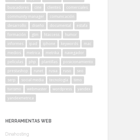
buscadores
cine
clientes
comerciales
community manager
comunicación
desarrollo
diseño
documental
estafa
formación
gtm
htaccess
humor
informes
ipad
iphone
keywords
mac
medios
metrica
metrika
navegador
películas
php
plantillas
posicionamiento
prestashop
runet
rusia
ruso
seo
serp
social media
tecnología
timo
turismo
webmaster
wordpress
yandex
yandexmetrica
HERRAMIENTAS WEB
Dinahosting