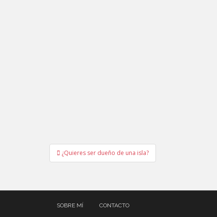
Navegación
¿Quieres ser dueño de una isla?
de
entradas
SOBRE MÍ
CONTACTO