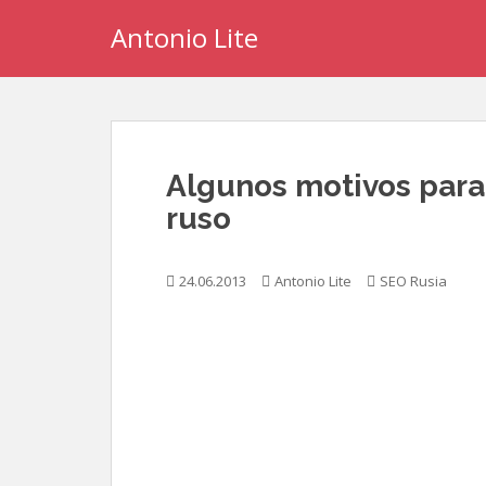
S
Antonio Lite
k
i
p
t
o
m
Algunos motivos para 
a
i
ruso
n
c
24.06.2013
Antonio Lite
SEO Rusia
o
n
t
e
n
t