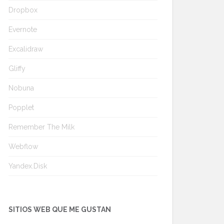
Dropbox
Evernote
Excalidraw
Gliffy
Nobuna
Popplet
Remember The Milk
Webflow
Yandex.Disk
SITIOS WEB QUE ME GUSTAN