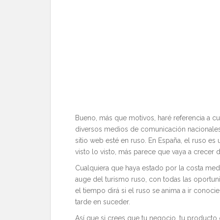
Bueno, más que motivos, haré referencia a cu
diversos medios de comunicación nacionales,
sitio web esté en ruso. En España, el ruso e
visto lo visto, más parece que vaya a crecer
Cualquiera que haya estado por la costa medi
auge del turismo ruso, con todas las oportuni
el tiempo dirá si el ruso se anima a ir cono
tarde en suceder.
Así que si crees que tu negocio, tu producto o