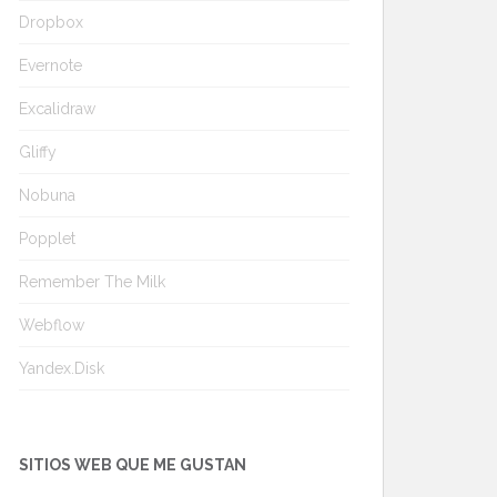
Dropbox
Evernote
Excalidraw
Gliffy
Nobuna
Popplet
Remember The Milk
Webflow
Yandex.Disk
SITIOS WEB QUE ME GUSTAN