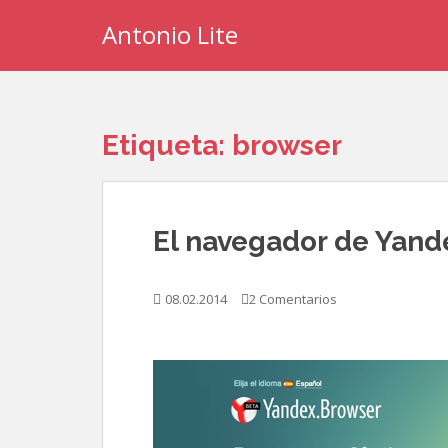
S
Antonio Lite
k
i
p
t
o
Etiqueta:
browser
m
a
i
n
El navegador de Yand
c
o
n
08.02.2014
2 Comentarios
t
e
n
t