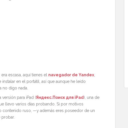
era escasa, aquí tienes el
navegador de Yandex
,
stalar en el portátil, así que aunque he leído
a no digo nada.
a versión para iPad (
Яндекс.Поиск для iPad
), una de
e llevo varios días probando. Si por motivos
ho contenido ruso, —y además eres poseedor de un
 probar.