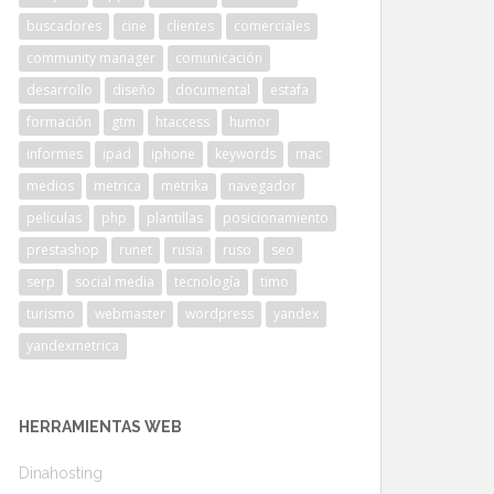
buscadores
cine
clientes
comerciales
community manager
comunicación
desarrollo
diseño
documental
estafa
formación
gtm
htaccess
humor
informes
ipad
iphone
keywords
mac
medios
metrica
metrika
navegador
películas
php
plantillas
posicionamiento
prestashop
runet
rusia
ruso
seo
serp
social media
tecnología
timo
turismo
webmaster
wordpress
yandex
yandexmetrica
HERRAMIENTAS WEB
Dinahosting