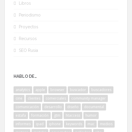
Libros
Periodismo
Proyectos
Recursos
SEO Rusia
HABLO DE…
analytics
apple
browser
buscador
buscadores
cine
clientes
comerciales
community manager
comunicación
desarrollo
diseño
documental
estafa
formación
gtm
htaccess
humor
informes
ipad
iphone
keywords
mac
medios