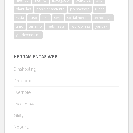
metrica
metrika
navegador
películas
php
plantillas
posicionamiento
prestashop
runet
rusia
ruso
seo
serp
social media
tecnología
timo
turismo
webmaster
wordpress
yandex
yandexmetrica
HERRAMIENTAS WEB
Dinahosting
Dropbox
Evernote
Excalidraw
Gliffy
Nobuna