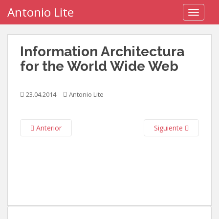
S
Antonio Lite
TOGGLE
k
i
p
Information Architectura
t
o
for the World Wide Web
m
a
23.04.2014
Antonio Lite
i
n
c
Anterior
Siguiente
o
n
t
e
n
t