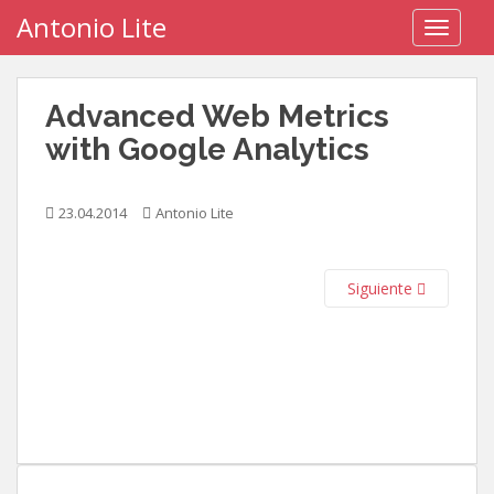
S
Antonio Lite
TOGGLE
k
i
p
Advanced Web Metrics
t
o
with Google Analytics
m
a
23.04.2014
Antonio Lite
i
n
c
Siguiente
o
n
t
e
n
t