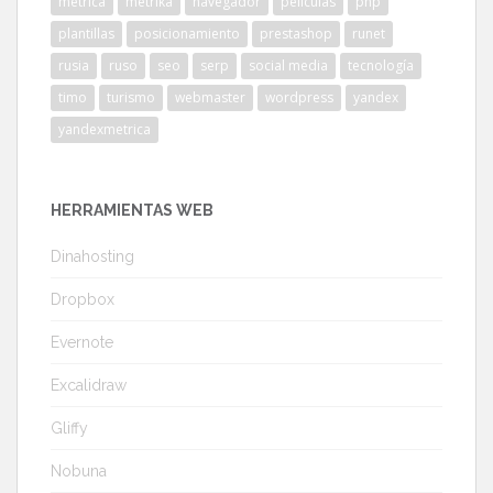
metrica
metrika
navegador
películas
php
plantillas
posicionamiento
prestashop
runet
rusia
ruso
seo
serp
social media
tecnología
timo
turismo
webmaster
wordpress
yandex
yandexmetrica
HERRAMIENTAS WEB
Dinahosting
Dropbox
Evernote
Excalidraw
Gliffy
Nobuna