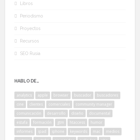
Libros
Periodismo
Proyectos
Recursos
SEO Rusia
HABLO DE…
analytics
apple
browser
buscador
buscadores
cine
clientes
comerciales
community manager
comunicación
desarrollo
diseño
documental
estafa
formación
gtm
htaccess
humor
informes
ipad
iphone
keywords
mac
medios