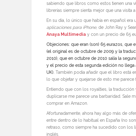
sabiendo que libros como estos tienen una vi
librerías siempre sienta mejor que una visita 
En su día, lo único que había en español era
aplicaciones para iPhone
, de John Ray y Sea
Anaya Multimedia
y con un precio de 65 eu
Objeciones: que eran (son) 65 eurazos, que e
(el original es de octubre de 2009 y la trad
2010), que en octubre de 2010 salía la segun
y el precio de esta segunda edición no llega
UK).
También podía añadir que el libro está e
lo que objetar y quejarse de esto me parece f
Entiendo que con los royalties, la traducción
duplicarse me parece una barbaridad. Sale m
comprar en Amazon.
Afortunadamente, ahora hay algo más de ofert
entre dentro de lo habitual en España (no son
retraso, como siempre ha sucedido con los l
inglés.