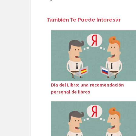
También Te Puede Interesar
Día del Libro: una recomendación
personal de libros