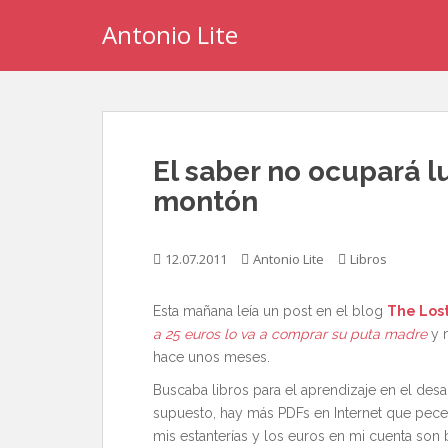
S
Antonio Lite
k
i
p
t
o
m
El saber no ocupará l
a
i
montón
n
c
12.07.2011
Antonio Lite
Libros
o
n
t
Esta mañana leía un post en el blog
The Los
e
a 25 euros lo va a comprar su puta madre
y m
n
hace unos meses.
t
Buscaba libros para el aprendizaje en el desa
supuesto, hay más PDFs en Internet que peces
mis estanterías y los euros en mi cuenta son 