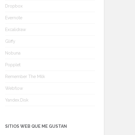
Dropbox
Evernote
Excalidraw
Gliffy
Nobuna
Popplet
Remember The Milk
Webflow
Yandex.Disk
SITIOS WEB QUE ME GUSTAN