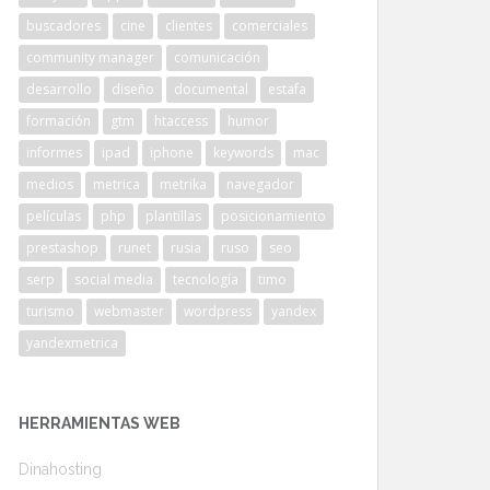
buscadores
cine
clientes
comerciales
community manager
comunicación
desarrollo
diseño
documental
estafa
formación
gtm
htaccess
humor
informes
ipad
iphone
keywords
mac
medios
metrica
metrika
navegador
películas
php
plantillas
posicionamiento
prestashop
runet
rusia
ruso
seo
serp
social media
tecnología
timo
turismo
webmaster
wordpress
yandex
yandexmetrica
HERRAMIENTAS WEB
Dinahosting