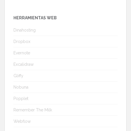
HERRAMIENTAS WEB
Dinahosting
Dropbox
Evernote
Excalidraw
Gliffy
Nobuna
Popplet
Remember The Milk
Webflow