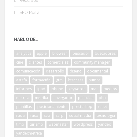
Recursos
SEO Rusia
HABLO DE…
analytics
apple
browser
buscador
buscadores
cine
clientes
comerciales
community manager
comunicación
desarrollo
diseño
documental
estafa
formación
gtm
htaccess
humor
informes
ipad
iphone
keywords
mac
medios
metrica
metrika
navegador
películas
php
plantillas
posicionamiento
prestashop
runet
rusia
ruso
seo
serp
social media
tecnología
timo
turismo
webmaster
wordpress
yandex
yandexmetrica