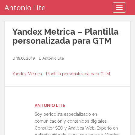
S
Antonio Lite
TOGGLE
k
i
p
Yandex Metrica – Plantilla
t
o
personalizada para GTM
m
a
19.06.2019
Antonio Lite
i
n
c
Yandex Metrica - Plantilla personalizada para GTM
o
n
t
e
ANTONIO LITE
n
t
Soy periodista especializado en
comunicación y contenidos digitales.
Consultor SEO y Analítica Web. Experto en