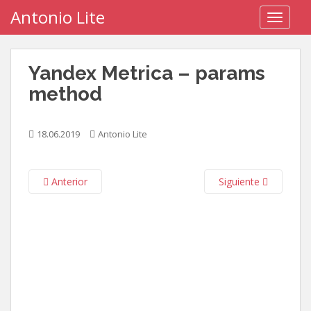
S
Antonio Lite
TOGGLE
k
i
p
Yandex Metrica – params
t
o
method
m
a
18.06.2019
Antonio Lite
i
n
c
Anterior
Siguiente
o
n
t
e
n
t