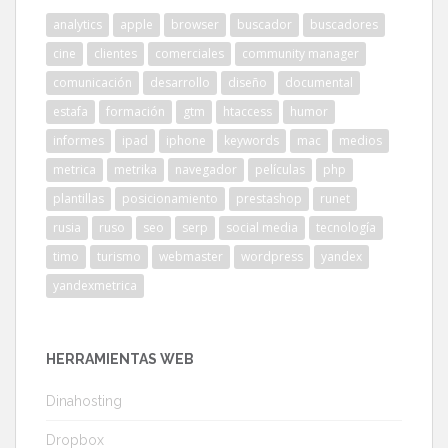
analytics
apple
browser
buscador
buscadores
cine
clientes
comerciales
community manager
comunicación
desarrollo
diseño
documental
estafa
formación
gtm
htaccess
humor
informes
ipad
iphone
keywords
mac
medios
metrica
metrika
navegador
películas
php
plantillas
posicionamiento
prestashop
runet
rusia
ruso
seo
serp
social media
tecnología
timo
turismo
webmaster
wordpress
yandex
yandexmetrica
HERRAMIENTAS WEB
Dinahosting
Dropbox