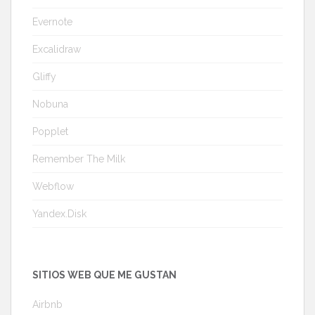
Evernote
Excalidraw
Gliffy
Nobuna
Popplet
Remember The Milk
Webflow
Yandex.Disk
SITIOS WEB QUE ME GUSTAN
Airbnb