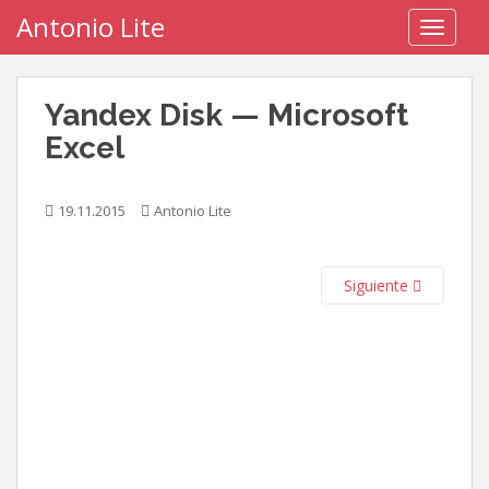
S
Antonio Lite
TOGGLE
k
i
p
Yandex Disk — Microsoft
t
o
Excel
m
a
19.11.2015
Antonio Lite
i
n
c
Siguiente
o
n
t
e
n
t