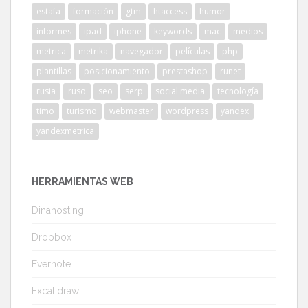
estafa
formación
gtm
htaccess
humor
informes
ipad
iphone
keywords
mac
medios
metrica
metrika
navegador
películas
php
plantillas
posicionamiento
prestashop
runet
rusia
ruso
seo
serp
social media
tecnología
timo
turismo
webmaster
wordpress
yandex
yandexmetrica
HERRAMIENTAS WEB
Dinahosting
Dropbox
Evernote
Excalidraw