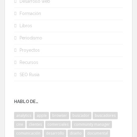
Desarrollo web
Formación
Libros
Periodismo
Proyectos
Recursos
SEO Rusia
HABLO DE…
analytics
apple
browser
buscador
buscadores
cine
clientes
comerciales
community manager
comunicación
desarrollo
diseño
documental