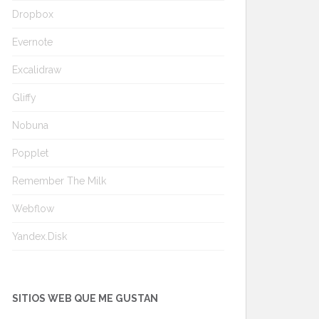
Dropbox
Evernote
Excalidraw
Gliffy
Nobuna
Popplet
Remember The Milk
Webflow
Yandex.Disk
SITIOS WEB QUE ME GUSTAN