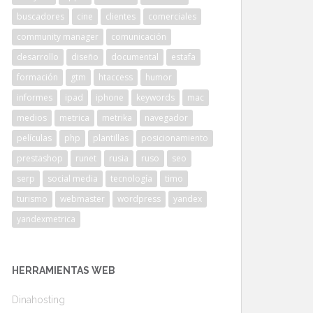
buscadores
cine
clientes
comerciales
community manager
comunicación
desarrollo
diseño
documental
estafa
formación
gtm
htaccess
humor
informes
ipad
iphone
keywords
mac
medios
metrica
metrika
navegador
películas
php
plantillas
posicionamiento
prestashop
runet
rusia
ruso
seo
serp
social media
tecnología
timo
turismo
webmaster
wordpress
yandex
yandexmetrica
HERRAMIENTAS WEB
Dinahosting