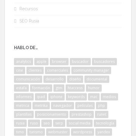
Recursos
SEO Rusia
HABLO DE…
analytics
apple
browser
buscador
buscadores
cine
clientes
comerciales
community manager
comunicación
desarrollo
diseño
documental
estafa
formación
gtm
htaccess
humor
informes
ipad
iphone
keywords
mac
medios
metrica
metrika
navegador
películas
php
plantillas
posicionamiento
prestashop
runet
rusia
ruso
seo
serp
social media
tecnología
timo
turismo
webmaster
wordpress
yandex