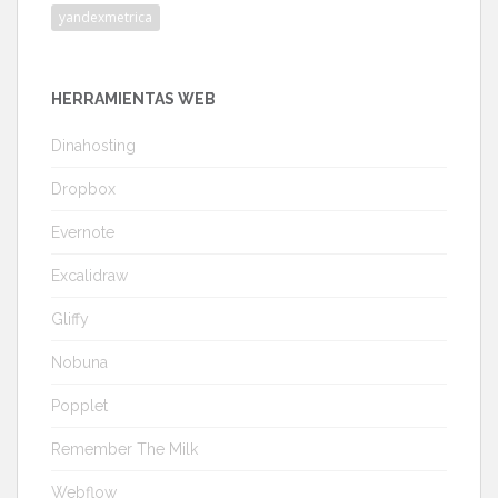
yandexmetrica
HERRAMIENTAS WEB
Dinahosting
Dropbox
Evernote
Excalidraw
Gliffy
Nobuna
Popplet
Remember The Milk
Webflow