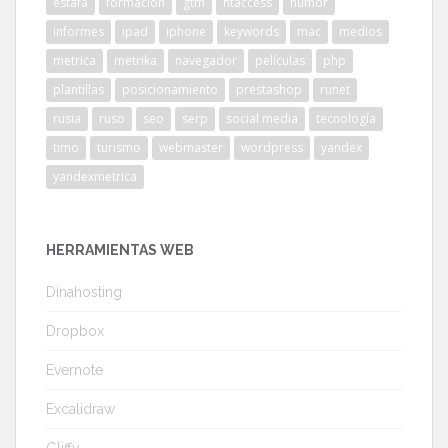
estafa
formación
gtm
htaccess
humor
informes
ipad
iphone
keywords
mac
medios
metrica
metrika
navegador
películas
php
plantillas
posicionamiento
prestashop
runet
rusia
ruso
seo
serp
social media
tecnología
timo
turismo
webmaster
wordpress
yandex
yandexmetrica
HERRAMIENTAS WEB
Dinahosting
Dropbox
Evernote
Excalidraw