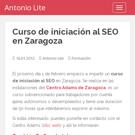
S
Antonio Lite
TOGGLE
k
i
p
Curso de iniciación al SEO
t
o
en Zaragoza
m
a
16.01.2012
Antonio Lite
Formación
i
n
c
El próximo día 1 de febrero empiezo a impartir un
curso
o
de iniciación al SEO
en Zaragoza. Se realiza en las
n
instalaciones del
Centro Adams de Zaragoza
, es un
t
curso subvencionado para trabajadores por cuenta
e
ajena, autónomos o desempleados y tiene una duración
n
de 50 horas que intentaremos exprimir al máximo.
t
Si estás interesado, puedes ponerte en contacto con el
Centro Adams (
sitio web
) y allí te informarán.