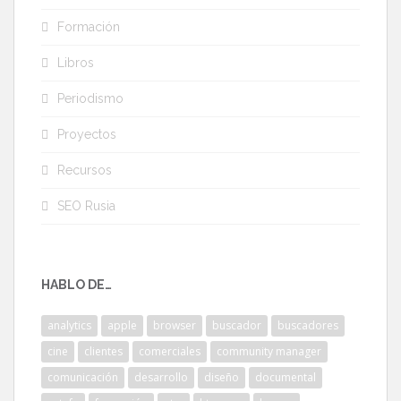
Formación
Libros
Periodismo
Proyectos
Recursos
SEO Rusia
HABLO DE…
analytics
apple
browser
buscador
buscadores
cine
clientes
comerciales
community manager
comunicación
desarrollo
diseño
documental