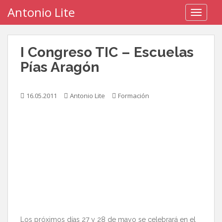
S
Antonio Lite
TOGGLE
k
i
p
I Congreso TIC – Escuelas
t
o
Pías Aragón
m
a
16.05.2011
Antonio Lite
Formación
i
n
c
o
n
t
e
n
t
Los próximos días 27 y 28 de mayo se celebrará en el