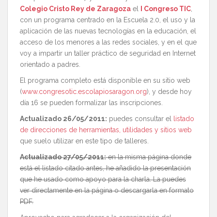
Colegio Cristo Rey de Zaragoza
el
I Congreso TIC
,
con un programa centrado en la Escuela 2.0, el uso y la
aplicación de las nuevas tecnologías en la educación, el
acceso de los menores a las redes sociales, y en el que
voy a impartir un taller práctico de seguridad en Internet
orientado a padres.
El programa completo está disponible en su sitio web
(
www.congresotic.escolapiosaragon.org
), y desde hoy
día 16 se pueden formalizar las inscripciones.
Actualizado 26/05/2011:
puedes consultar el
listado
de direcciones de herramientas, utilidades y sitios web
que suelo utilizar en este tipo de talleres.
Actualizado 27/05/2011:
en la misma página donde
está el listado citado antes, he añadido la presentación
que he usado como apoyo para la charla. La puedes
ver directamente en la página o descargarla en formato
PDF.