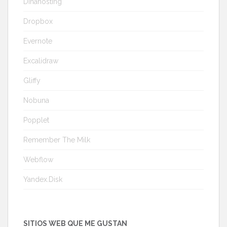
Dinahosting
Dropbox
Evernote
Excalidraw
Gliffy
Nobuna
Popplet
Remember The Milk
Webflow
Yandex.Disk
SITIOS WEB QUE ME GUSTAN