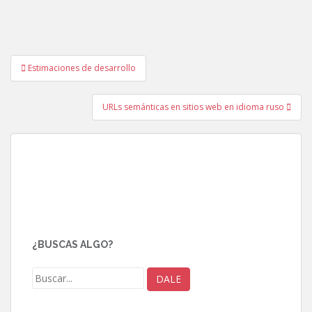
Navegación
Estimaciones de desarrollo
de
entradas
URLs semánticas en sitios web en idioma ruso
¿BUSCAS ALGO?