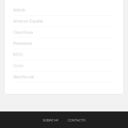
Airbnb
Amazon España
Casa Rusia
Moleskine
MOO
Ozon
StackSocial
SOBRE MÍ
CONTACTO