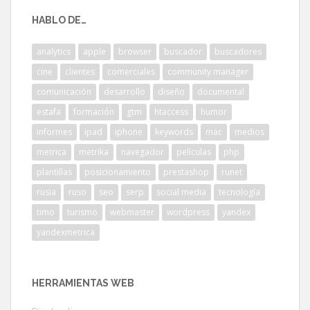
HABLO DE…
analytics
apple
browser
buscador
buscadores
cine
clientes
comerciales
community manager
comunicación
desarrollo
diseño
documental
estafa
formación
gtm
htaccess
humor
informes
ipad
iphone
keywords
mac
medios
metrica
metrika
navegador
películas
php
plantillas
posicionamiento
prestashop
runet
rusia
ruso
seo
serp
social media
tecnología
timo
turismo
webmaster
wordpress
yandex
yandexmetrica
HERRAMIENTAS WEB