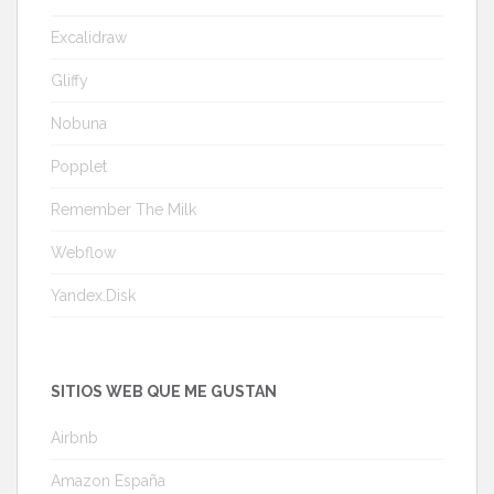
Excalidraw
Gliffy
Nobuna
Popplet
Remember The Milk
Webflow
Yandex.Disk
SITIOS WEB QUE ME GUSTAN
Airbnb
Amazon España