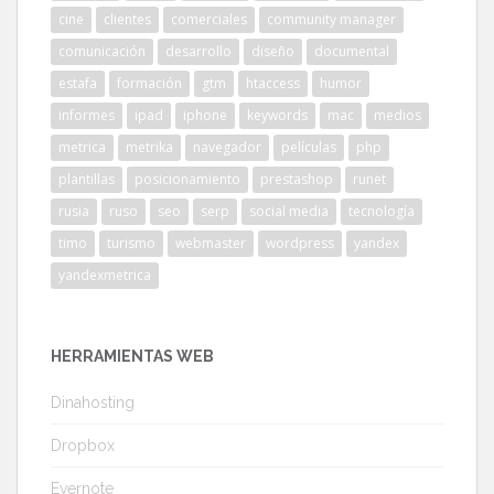
cine
clientes
comerciales
community manager
comunicación
desarrollo
diseño
documental
estafa
formación
gtm
htaccess
humor
informes
ipad
iphone
keywords
mac
medios
metrica
metrika
navegador
películas
php
plantillas
posicionamiento
prestashop
runet
rusia
ruso
seo
serp
social media
tecnología
timo
turismo
webmaster
wordpress
yandex
yandexmetrica
HERRAMIENTAS WEB
Dinahosting
Dropbox
Evernote