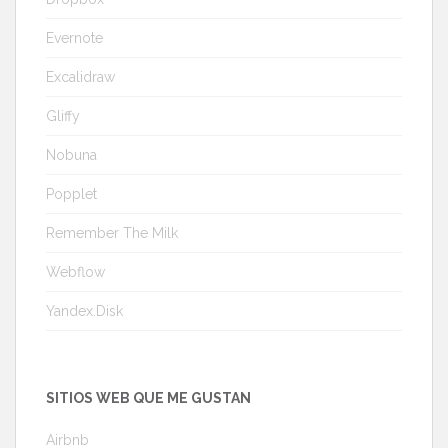
Evernote
Excalidraw
Gliffy
Nobuna
Popplet
Remember The Milk
Webflow
Yandex.Disk
SITIOS WEB QUE ME GUSTAN
Airbnb