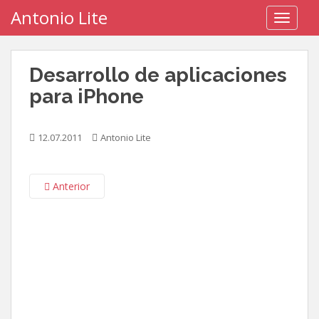
S
Antonio Lite
TOGGLE
k
i
p
Desarrollo de aplicaciones
t
o
para iPhone
m
a
12.07.2011
Antonio Lite
i
n
c
Anterior
o
n
t
e
n
t