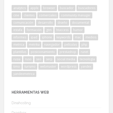
analytics
apple
browser
buscador
buscadores
cine
clientes
comerciales
community manager
comunicación
desarrollo
diseño
documental
estafa
formación
gtm
htaccess
humor
informes
ipad
iphone
keywords
mac
medios
metrica
metrika
navegador
películas
php
plantillas
posicionamiento
prestashop
runet
rusia
ruso
seo
serp
social media
tecnología
timo
turismo
webmaster
wordpress
yandex
yandexmetrica
HERRAMIENTAS WEB
Dinahosting
Dropbox