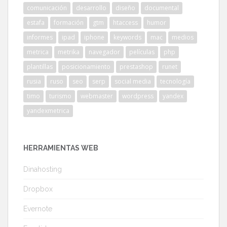
comunicación
desarrollo
diseño
documental
estafa
formación
gtm
htaccess
humor
informes
ipad
iphone
keywords
mac
medios
metrica
metrika
navegador
películas
php
plantillas
posicionamiento
prestashop
runet
rusia
ruso
seo
serp
social media
tecnología
timo
turismo
webmaster
wordpress
yandex
yandexmetrica
HERRAMIENTAS WEB
Dinahosting
Dropbox
Evernote