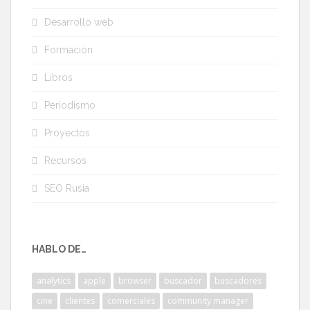
Desarrollo web
Formación
Libros
Periodismo
Proyectos
Recursos
SEO Rusia
HABLO DE…
analytics
apple
browser
buscador
buscadores
cine
clientes
comerciales
community manager