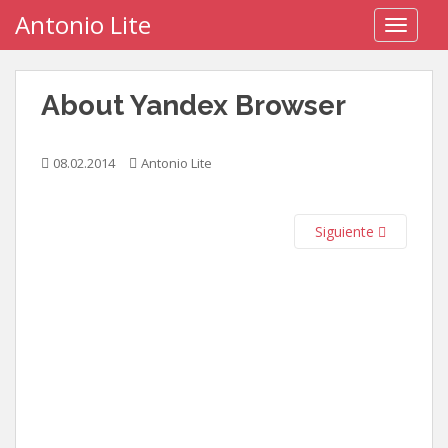
S
Antonio Lite
TOGGLE
k
i
p
About Yandex Browser
t
o
m
08.02.2014
Antonio Lite
a
i
n
Siguiente
c
o
n
t
e
n
t