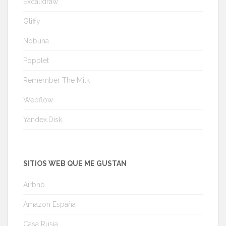
Excalidraw
Gliffy
Nobuna
Popplet
Remember The Milk
Webflow
Yandex.Disk
SITIOS WEB QUE ME GUSTAN
Airbnb
Amazon España
Casa Rusia