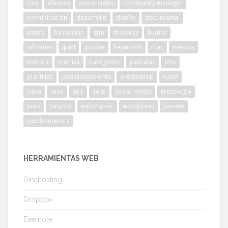
cine
clientes
comerciales
community manager
comunicación
desarrollo
diseño
documental
estafa
formación
gtm
htaccess
humor
informes
ipad
iphone
keywords
mac
medios
metrica
metrika
navegador
películas
php
plantillas
posicionamiento
prestashop
runet
rusia
ruso
seo
serp
social media
tecnología
timo
turismo
webmaster
wordpress
yandex
yandexmetrica
HERRAMIENTAS WEB
Dinahosting
Dropbox
Evernote