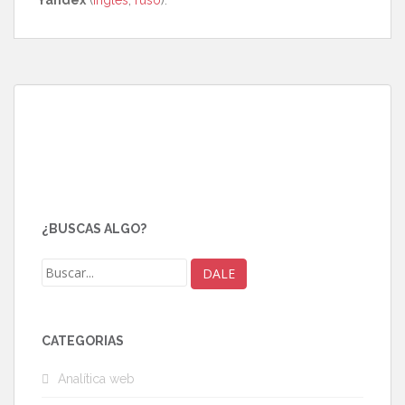
Yandex
(
inglés
,
ruso
).
¿BUSCAS ALGO?
CATEGORÍAS
Analítica web