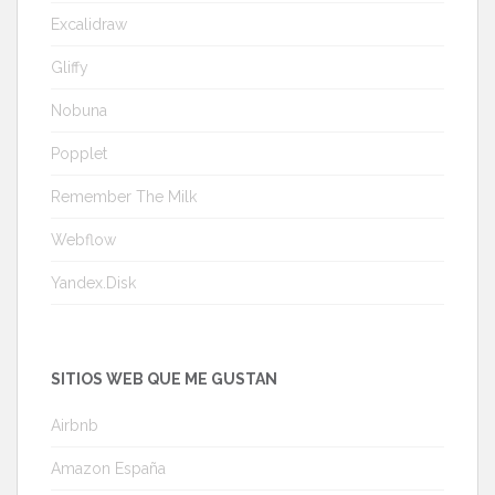
Excalidraw
Gliffy
Nobuna
Popplet
Remember The Milk
Webflow
Yandex.Disk
SITIOS WEB QUE ME GUSTAN
Airbnb
Amazon España