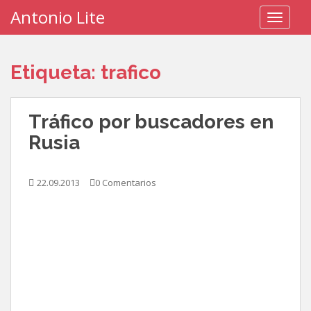
S
Antonio Lite
TOGGLE
k
i
p
Etiqueta:
trafico
t
o
m
Tráfico por buscadores en
a
i
Rusia
n
c
o
22.09.2013
0 Comentarios
n
t
e
n
t