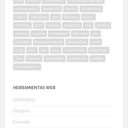
cine
clientes
comerciales
community manager
comunicación
desarrollo
diseño
documental
estafa
formación
gtm
htaccess
humor
informes
ipad
iphone
keywords
mac
medios
metrica
metrika
navegador
películas
php
plantillas
posicionamiento
prestashop
runet
rusia
ruso
seo
serp
social media
tecnología
timo
turismo
webmaster
wordpress
yandex
yandexmetrica
HERRAMIENTAS WEB
Dinahosting
Dropbox
Evernote