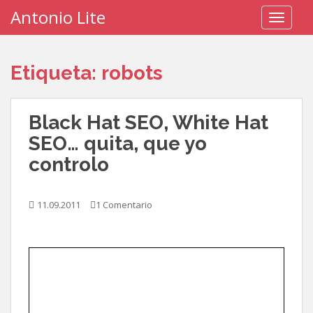
S
Antonio Lite
TOGGLE
k
i
p
Etiqueta:
robots
t
o
m
Black Hat SEO, White Hat
a
i
SEO… quita, que yo
n
controlo
c
o
n
11.09.2011
1 Comentario
t
e
n
t