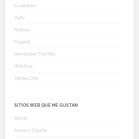
Excalidraw
Gliffy
Nobuna
Popplet
Remember The Milk
Webflow
Yandex.Disk
SITIOS WEB QUE ME GUSTAN
Airbnb
Amazon España