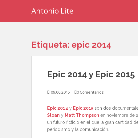
S
Antonio Lite
k
i
p
t
o
Etiqueta:
epic 2014
m
a
i
n
Epic 2014 y Epic 2015
c
o
n
09.06.2015
0 Comentarios
t
e
Epic 2014
y
Epic 2015
son dos documentale
n
Sloan
y
Matt Thompson
en noviembre de 2
t
un futuro ficticio en el que la gran cantidad
periodismo y la comunicación.