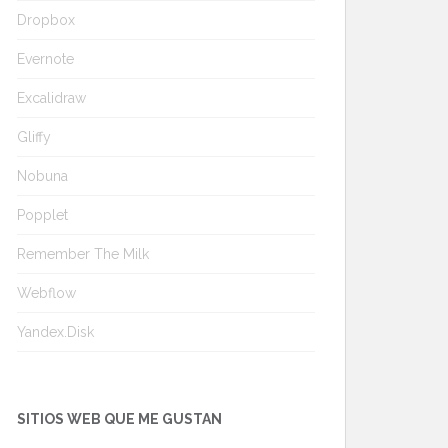
Dropbox
Evernote
Excalidraw
Gliffy
Nobuna
Popplet
Remember The Milk
Webflow
Yandex.Disk
SITIOS WEB QUE ME GUSTAN