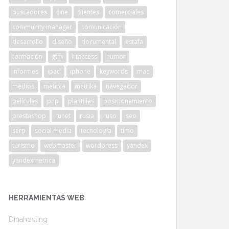
buscadores
cine
clientes
comerciales
community manager
comunicación
desarrollo
diseño
documental
estafa
formación
gtm
htaccess
humor
informes
ipad
iphone
keywords
mac
medios
metrica
metrika
navegador
películas
php
plantillas
posicionamiento
prestashop
runet
rusia
ruso
seo
serp
social media
tecnología
timo
turismo
webmaster
wordpress
yandex
yandexmetrica
HERRAMIENTAS WEB
Dinahosting