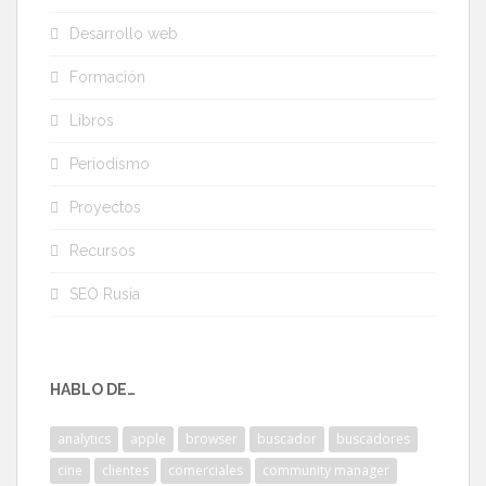
Desarrollo web
Formación
Libros
Periodismo
Proyectos
Recursos
SEO Rusia
HABLO DE…
analytics
apple
browser
buscador
buscadores
cine
clientes
comerciales
community manager