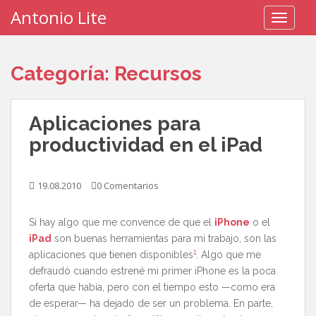
S
Antonio Lite
TOGGLE
k
i
p
Categoría:
Recursos
t
o
m
Aplicaciones para
a
i
productividad en el iPad
n
c
o
19.08.2010
0 Comentarios
n
t
Si hay algo que me convence de que el
iPhone
o el
e
iPad
son buenas herramientas para mi trabajo, son las
n
1
aplicaciones que tienen disponibles
. Algo que me
t
defraudó cuando estrené mi primer iPhone es la poca
oferta que había, pero con el tiempo esto —como era
de esperar— ha dejado de ser un problema. En parte,