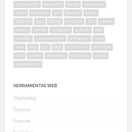
comunicación
desarrollo
diseño
documental
estafa
formación
gtm
htaccess
humor
informes
ipad
iphone
keywords
mac
medios
metrica
metrika
navegador
películas
php
plantillas
posicionamiento
prestashop
runet
rusia
ruso
seo
serp
social media
tecnología
timo
turismo
webmaster
wordpress
yandex
yandexmetrica
HERRAMIENTAS WEB
Dinahosting
Dropbox
Evernote