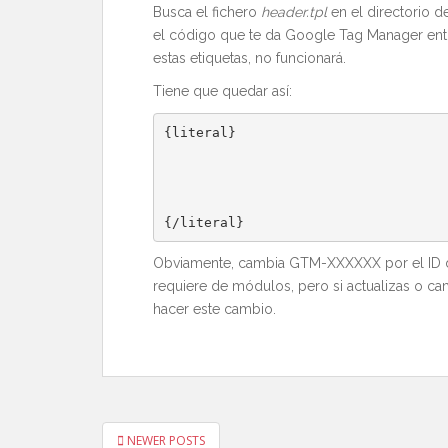
Busca el fichero
header.tpl
en el directorio de
el código que te da Google Tag Manager entr
estas etiquetas, no funcionará.
Tiene que quedar así:
{
literal
}
{/
literal
}
Obviamente, cambia GTM-XXXXXX por el ID de 
requiere de módulos, pero si actualizas o cam
hacer este cambio.
PAGINACIÓN
NEWER POSTS