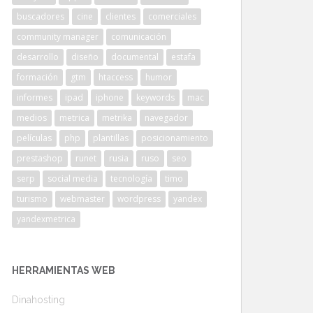
buscadores
cine
clientes
comerciales
community manager
comunicación
desarrollo
diseño
documental
estafa
formación
gtm
htaccess
humor
informes
ipad
iphone
keywords
mac
medios
metrica
metrika
navegador
películas
php
plantillas
posicionamiento
prestashop
runet
rusia
ruso
seo
serp
social media
tecnología
timo
turismo
webmaster
wordpress
yandex
yandexmetrica
HERRAMIENTAS WEB
Dinahosting