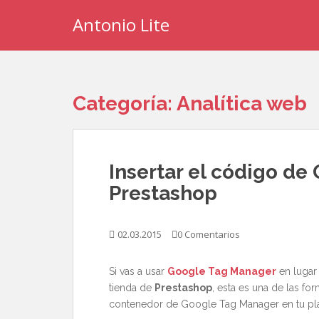
S
Antonio Lite
k
i
p
t
o
Categoría:
Analítica web
m
a
i
n
Insertar el código d
c
o
Prestashop
n
t
02.03.2015
0 Comentarios
e
n
t
Si vas a usar
Google Tag Manager
en lugar
tienda de
Prestashop
, esta es una de las fo
contenedor de Google Tag Manager en tu plan