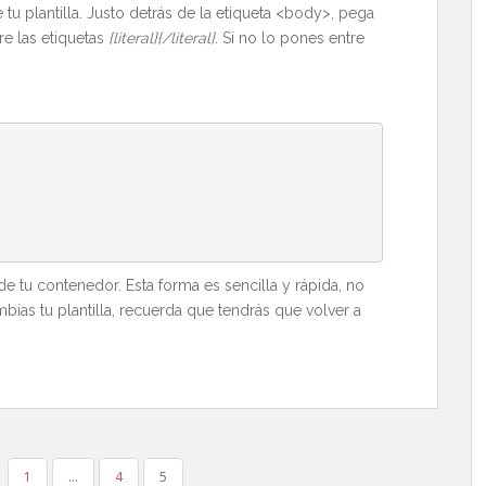
 tu plantilla. Justo detrás de la etiqueta <body>, pega
e las etiquetas
{literal}{/literal}
. Si no lo pones entre
tu contenedor. Esta forma es sencilla y rápida, no
bias tu plantilla, recuerda que tendrás que volver a
1
…
4
5