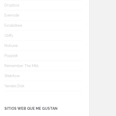
Dropbox
Evernote
Excalidraw
Gliffy
Nobuna
Popplet
Remember The Milk
Webflow
Yandex.Disk
SITIOS WEB QUE ME GUSTAN